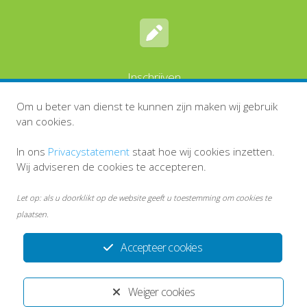
Inschrijven
Om u beter van dienst te kunnen zijn maken wij gebruik
van cookies.
In ons
Privacystatement
staat hoe wij cookies inzetten.
Wij adviseren de cookies te accepteren.
Let op: als u doorklikt op de website geeft u toestemming om cookies te
plaatsen.
Accepteer cookies
Disclaimer
Persoonsgegevens en privacy
Inlog medewerkers
Weiger cookies