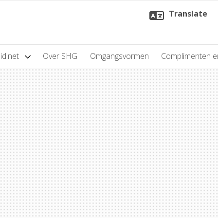
Translate
id.net
Over SHG
Omgangsvormen
Complimenten e